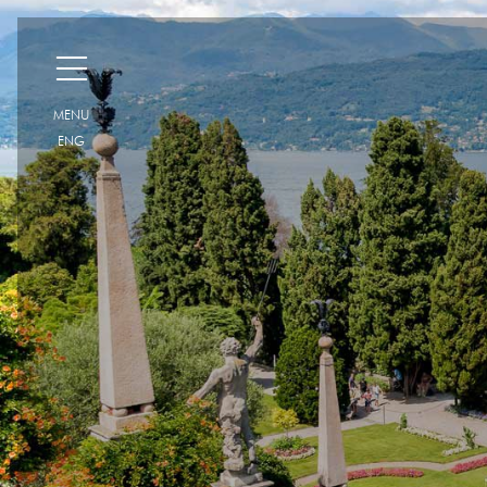
H
MENU
ENG