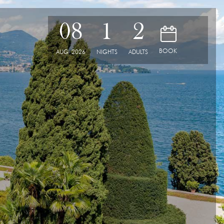
08
1
2
D
BOOK
AUG
2026
NIGHTS
ADULTS