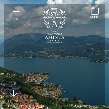
D
H
КНИГА
RUS
|
EXPLORE