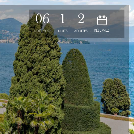
06
1
2
D
RÉSERVEZ
AOÛ
2026
NUITS
ADULTES