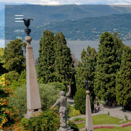
H
MENU
FRA