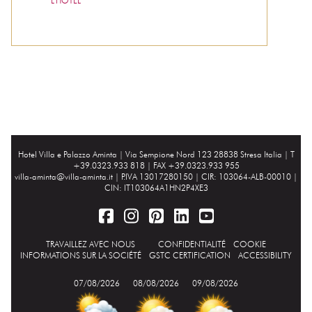
L'HÔTEL
Hotel Villa e Palazzo Aminta |
Via Sempione Nord 123 28838 Stresa Italia
| T
+39.0323.933 818 | FAX +39.0323.933 955
villa-aminta@villa-aminta.it
| P.IVA 13017280150 | CIR: 103064-ALB-00010 |
CIN: IT103064A1HN2P4XE3
TRAVAILLEZ AVEC NOUS
CONFIDENTIALITÉ
COOKIE
INFORMATIONS SUR LA SOCIÉTÉ
GSTC CERTIFICATION
ACCESSIBILITY
07/08/2026
08/08/2026
09/08/2026