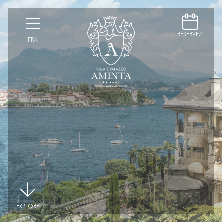
D
H
RÉSERVEZ
FRA
|
EXPLORE