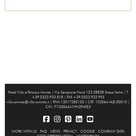
Hotel Villa e Palazzo Aminta |
Via Sempione Nord 123 28838 Stresa Italia
| T
+39.0323.933 818 | FAX +39.0323.933 955
villa-aminta@villa-aminta.it
| P.IVA 13017280150 | CIR: 103064-ALB-00010 |
CIN: IT103064A1HN2P4XE3
WORK WITH US
FAQ
NEWS
PRIVACY
COOKIE
COMPANY DATA