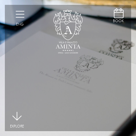
D
H
BOOK
ENG
|
EXPLORE