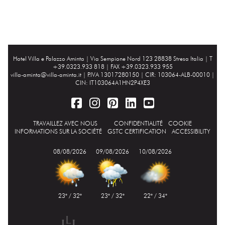
Hotel Villa e Palazzo Aminta |
Via Sempione Nord 123 28838 Stresa Italia
| T
+39.0323.933 818 | FAX +39.0323.933 955
villa-aminta@villa-aminta.it
| P.IVA 13017280150 | CIR: 103064-ALB-00010 |
CIN: IT103064A1HN2P4XE3
TRAVAILLEZ AVEC NOUS
CONFIDENTIALITÉ
COOKIE
INFORMATIONS SUR LA SOCIÉTÉ
GSTC CERTIFICATION
ACCESSIBILITY
08/08/2026
09/08/2026
10/08/2026
23° / 32°
23° / 32°
22° / 34°