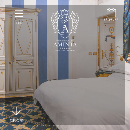
D
H
RÉSERVEZ
FRA
|
EXPLORE