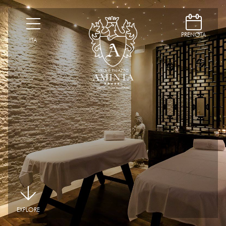
D
H
PRENOTA
ITA
|
EXPLORE