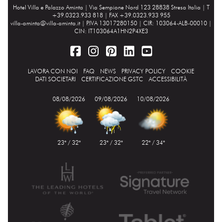
Hotel Villa e Palazzo Aminta |
Via Sempione Nord 123 28838 Stresa Italia
| T
+39.0323.933 818 | FAX +39.0323.933 955
villa-aminta@villa-aminta.it
| P.IVA 13017280150 | CIR: 103064-ALB-00010 |
CIN: IT103064A1HN2P4XE3
LAVORA CON NOI
FAQ
NEWS
PRIVACY POLICY
COOKIE
DATI SOCIETARI
CERTIFICAZIONE GSTC
ACCESSIBILITÀ
08/08/2026
09/08/2026
10/08/2026
23° / 32°
23° / 32°
22° / 34°