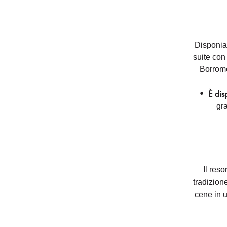
Disponia
suite con
Borrome
•
È dis
gra
Il reso
tradizione
cene in 