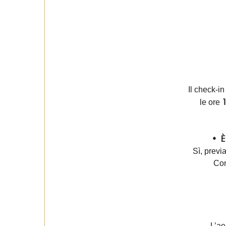
Il check-in
1
le ore
• È 
Sì, previ
Con
L’ae