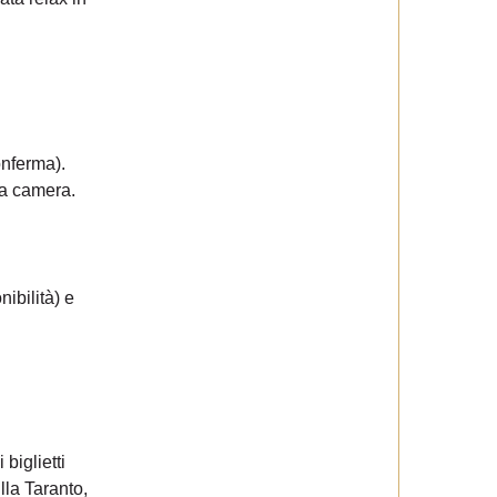
onferma).
la camera.
ibilità) e
biglietti
lla Taranto,