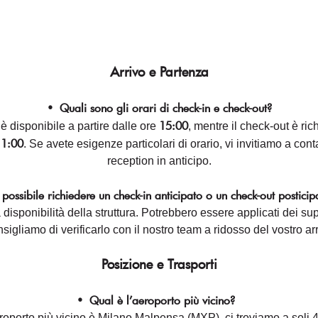
Arrivo e Partenza
•
Quali sono gli orari di check-in e check-out?
15:00
 è disponibile a partire dalle ore
, mentre il check-out è ric
1:00
. Se avete esigenze particolari di orario, vi invitiamo a conta
reception in anticipo.
possibile richiedere un check-in anticipato o un check-out posticip
a disponibilità della struttura. Potrebbero essere applicati dei su
sigliamo di verificarlo con il nostro team a ridosso del vostro arr
Posizione e Trasporti
•
Qual è l’aeroporto più vicino?
roporto più vicino è Milano Malpensa (MXP), ci troviamo a soli