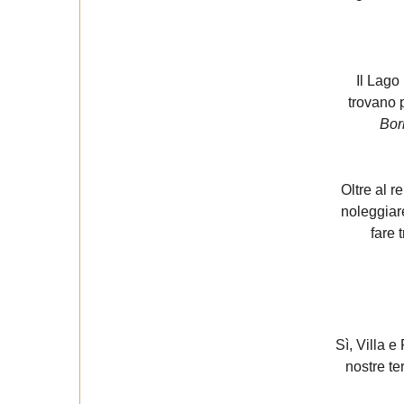
Il Lago 
trovano p
Bor
Oltre al r
noleggiare
fare 
Sì, Villa e
nostre te