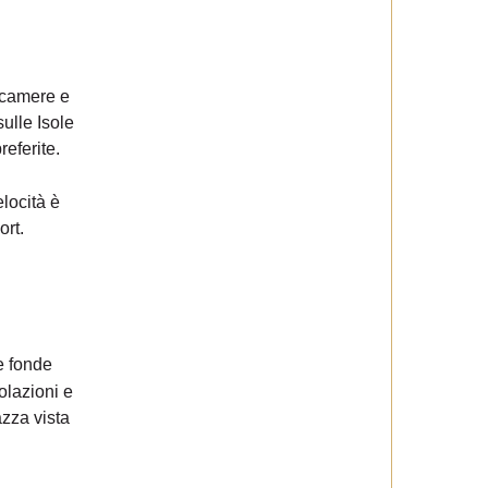
 camere e
ulle Isole
eferite.
locità è
ort.
e fonde
colazioni e
zza vista