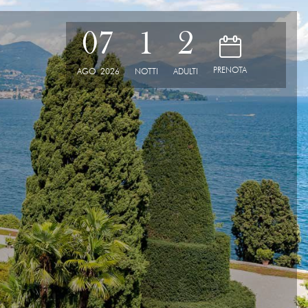
07
1
2
D
PRENOTA
AGO
2026
NOTTI
ADULTI