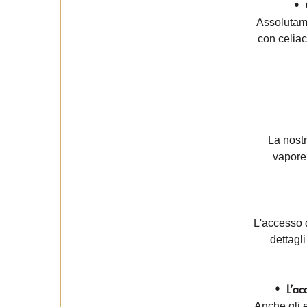
•
Assolutame
con celiac
La nost
vapore
L'accesso d
dettagli
•
L’ac
Anche gli e