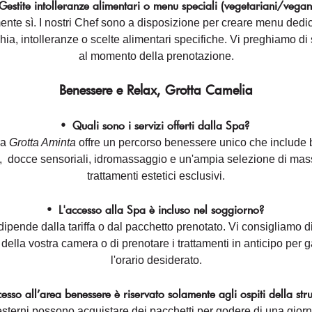
Gestite intolleranze alimentari o menu speciali (vegetariani/vegan
nte sì. I nostri Chef sono a disposizione per creare menu dedica
hia, intolleranze o scelte alimentari specifiche. Vi preghiamo di
al momento della prenotazione.
Benessere e Relax, Grotta Camelia
•
Quali sono i servizi offerti dalla Spa?
ra
Grotta Aminta
offre un percorso benessere unico che include 
, docce sensoriali, idromassaggio e un'ampia selezione di mas
trattamenti estetici esclusivi.
•
L'accesso alla Spa è incluso nel soggiorno?
ipende dalla tariffa o dal pacchetto prenotato. Vi consigliamo di 
 della vostra camera o di prenotare i trattamenti in anticipo per g
l'orario desiderato.
cesso all’area benessere è riservato solamente agli ospiti della st
sterni possono acquistare dei pacchetti per godere di una giorn