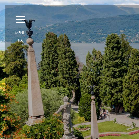
H
MENU
ITA