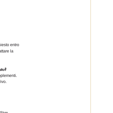
hiesto entro
ttare la
ato?
pplementi.
ivo.
 45km