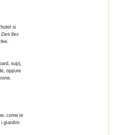
'hotel si
 Des Iles
 fee.
oard, sup),
nte, oppure
arone.
che, come le
i giardini