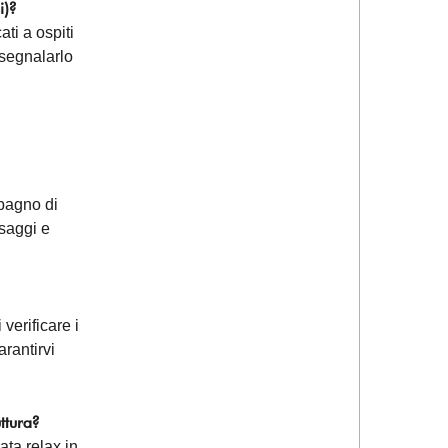
i)?
ti a ospiti
 segnalarlo
bagno di
saggi e
verificare i
arantirvi
ruttura?
ata relax in