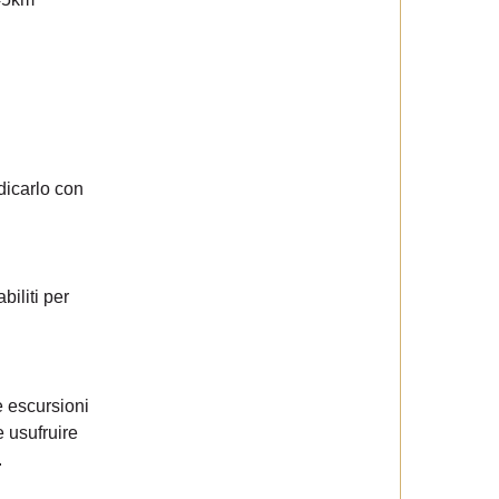
ndicarlo con
biliti per
 escursioni
e usufruire
.