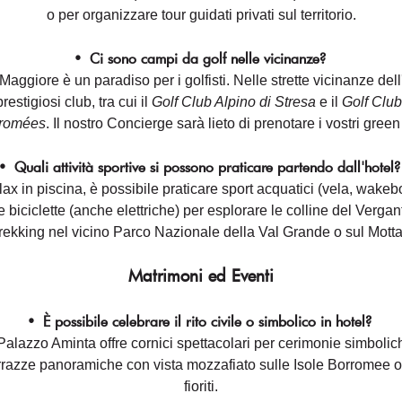
o per organizzare tour guidati privati sul territorio.
•
Ci sono campi da golf nelle vicinanze?
Maggiore è un paradiso per i golfisti. Nelle strette vicinanze dell
restigiosi club, tra cui il
Golf Club Alpino di Stresa
e il
Golf Club
romées
. Il nostro Concierge sarà lieto di prenotare i vostri green
•
Quali attività sportive si possono praticare partendo dall'hotel?
elax in piscina, è possibile praticare sport acquatici (vela, wakeb
 biciclette (anche elettriche) per esplorare le colline del Verga
trekking nel vicino Parco Nazionale della Val Grande o sul Mott
Matrimoni ed Eventi
•
È possibile celebrare il rito civile o simbolico in hotel?
 Palazzo Aminta offre cornici spettacolari per cerimonie simboli
rrazze panoramiche con vista mozzafiato sulle Isole Borromee o 
fioriti.