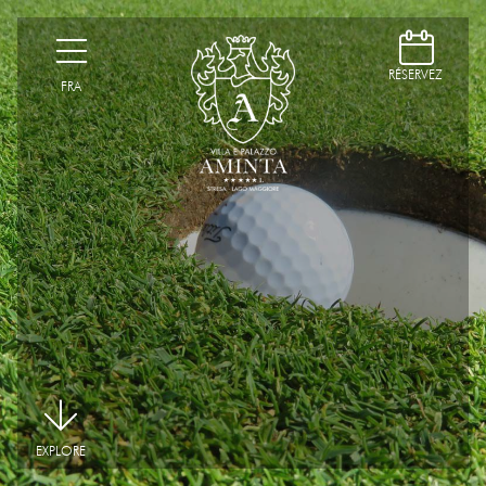
D
H
RÉSERVEZ
FRA
|
EXPLORE