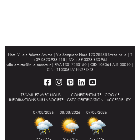
Hotel Villa e Palazzo Aminta |
Via Sempione Nord 123 28838 Stresa Italia
| T
+39.0323.933 818 | FAX +39.0323.933 955
villa-aminta@villa-aminta.it
| P.IVA 13017280150 | CIR: 103064-ALB-00010 |
CIN: IT103064A1HN2P4XE3
TRAVAILLEZ AVEC NOUS
CONFIDENTIALITÉ
COOKIE
INFORMATIONS SUR LA SOCIÉTÉ
GSTC CERTIFICATION
ACCESSIBILITY
07/08/2026
08/08/2026
09/08/2026
22° / 32°
21° / 31°
24° / 32°