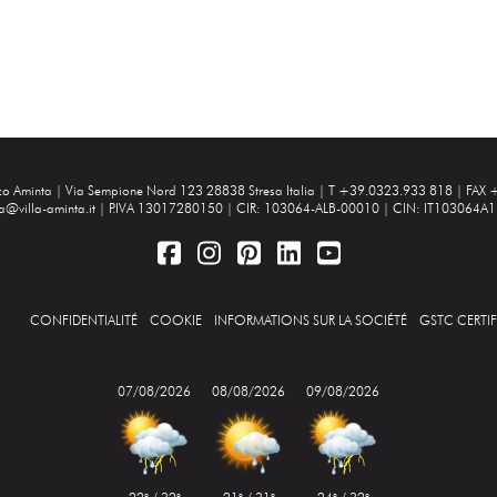
zzo Aminta |
Via Sempione Nord 123 28838 Stresa Italia
| T +39.0323.933 818 | FAX 
ta@villa-aminta.it
| P.IVA 13017280150 | CIR: 103064-ALB-00010 | CIN: IT103064
CONFIDENTIALITÉ
COOKIE
INFORMATIONS SUR LA SOCIÉTÉ
GSTC CERTI
07/08/2026
08/08/2026
09/08/2026