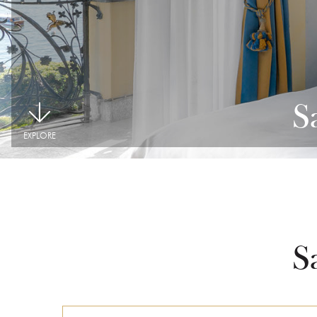
|
S
EXPLORE
S