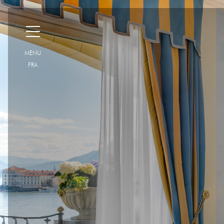
H
MENU
FRA