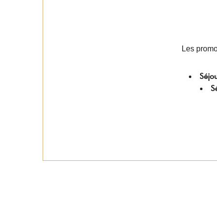
Les promot
Séjo
S