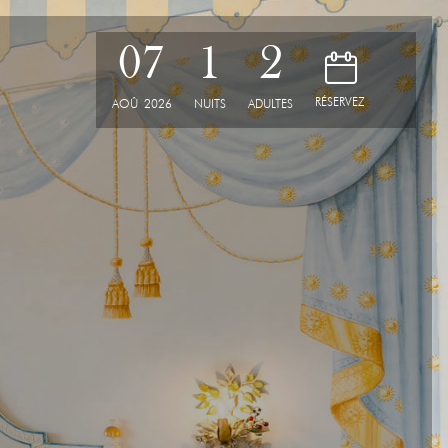
07
1
2
D
RÉSERVEZ
AOÛ
2026
NUITS
ADULTES