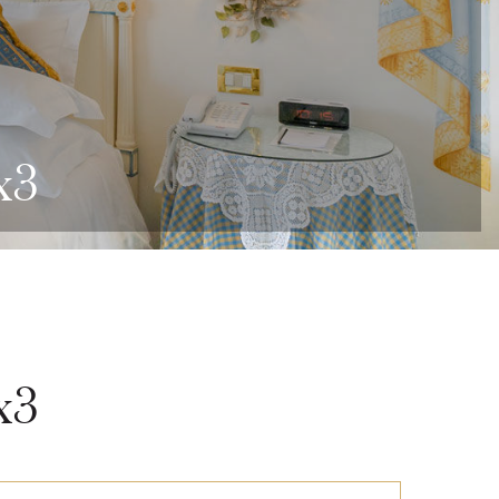
x3
x3