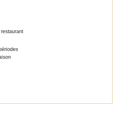
 restaurant
périodes
aison