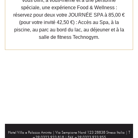
vous offrir, à vous-même et à une personne
spéciale, une expérience Food & Wellness :
réservez pour deux votre JOURNÉE SPA à 85,00 €
(pour votre invité 42,50 €) : Accès au Spa, à la
piscine, au parc au bord du lac, au déjeuner et à la
salle de fitness Technogym.
Hotel Villa e Palazzo Aminta |
Via Sempione Nord 123 28838 Stresa Italia
| T
+39.0323.933 818 | FAX +39.0323.933 955