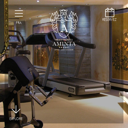
D
H
RÉSERVEZ
FRA
|
EXPLORE