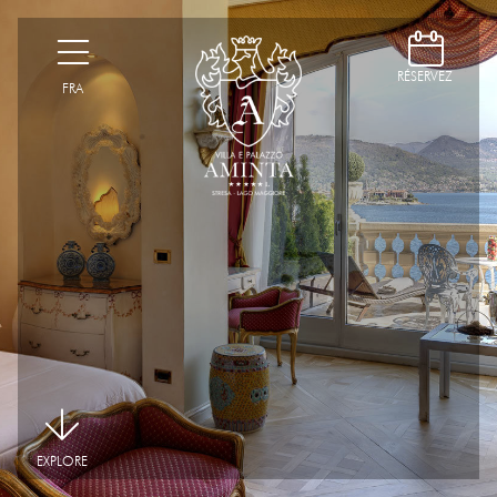
D
H
RÉSERVEZ
FRA
|
EXPLORE