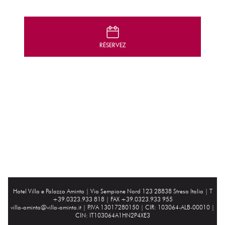
D
RÉSERVEZ
Hotel Villa e Palazzo Aminta |
Via Sempione Nord 123 28838 Stresa Italia
| T
+39.0323.933 818 | FAX +39.0323.933 955
villa-aminta@villa-aminta.it
| P.IVA 13017280150 | CIR: 103064-ALB-00010 |
CIN: IT103064A1HN2P4XE3