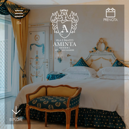
D
H
PRENOTA
ITA
|
EXPLORE