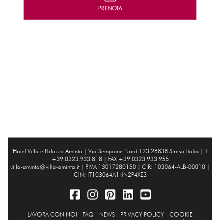
PRENOTA
Hotel Villa e Palazzo Aminta |
Via Sempione Nord 123 28838 Stresa Italia
| T
+39.0323.933 818 | FAX +39.0323.933 955
villa-aminta@villa-aminta.it
| P.IVA 13017280150 | CIR: 103064-ALB-00010 |
CIN: IT103064A1HN2P4XE3
LAVORA CON NOI
FAQ
NEWS
PRIVACY POLICY
COOKIE