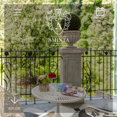
D
H
PRENOTA
ITA
|
EXPLORE