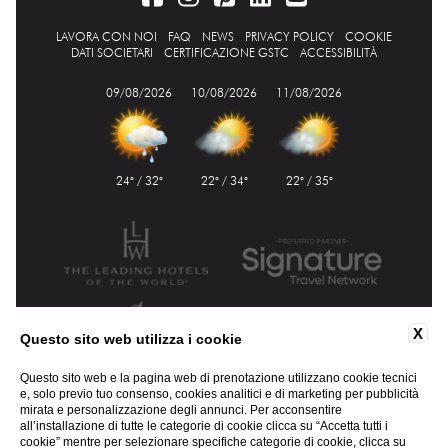
LAVORA CON NOI
FAQ
NEWS
PRIVACY POLICY
COOKIE
DATI SOCIETARI
CERTIFICAZIONE GSTC
ACCESSIBILITÀ
09/08/2026
10/08/2026
11/08/2026
24° / 32°
22° / 34°
22° / 35°
X
Questo sito web utilizza i cookie
Questo sito web e la pagina web di prenotazione utilizzano cookie tecnici
e, solo previo tuo consenso, cookies analitici e di marketing per pubblicità
mirata e personalizzazione degli annunci. Per acconsentire
all’installazione di tutte le categorie di cookie clicca su “Accetta tutti i
cookie” mentre per selezionare specifiche categorie di cookie, clicca su