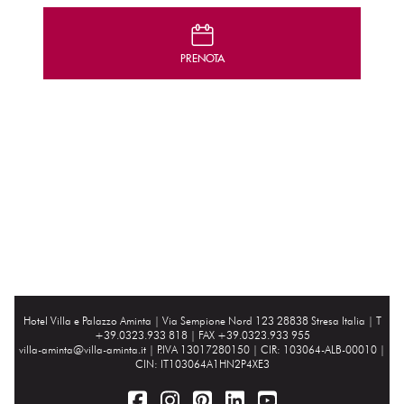
D
PRENOTA
Hotel Villa e Palazzo Aminta |
Via Sempione Nord 123 28838 Stresa Italia
| T
+39.0323.933 818 | FAX +39.0323.933 955
villa-aminta@villa-aminta.it
| P.IVA 13017280150 | CIR: 103064-ALB-00010 |
CIN: IT103064A1HN2P4XE3