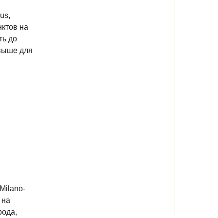
us,
ктов на
ть до
 выше для
Milano-
 на
рода,