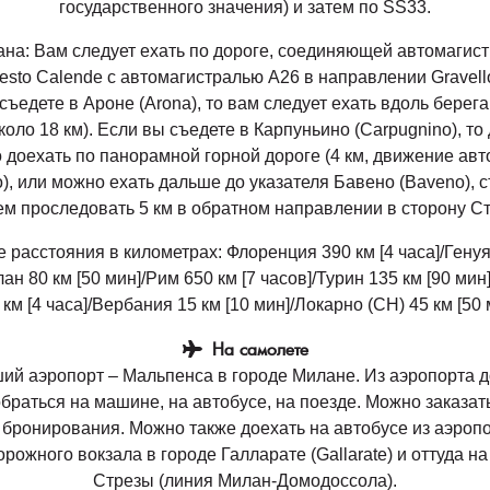
государственного значения) и затем по SS33.
на: Вам следует ехать по дороге, соединяющей автомагис
esto Calende с автомагистралью A26 в направлении Gravell
съедете в Ароне (Arona), то вам следует ехать вдоль берега
коло 18 км). Если вы съедете в Карпуньино (Carpugnino), то
 доехать по панорамной горной дороге (4 км, движение авт
, или можно ехать дальше до указателя Бавено (Baveno), с
ем проследовать 5 км в обратном направлении в сторону С
расстояния в километрах: Флоренция 390 км [4 часа]/Генуя
ан 80 км [50 мин]/Рим 650 км [7 часов]/Турин 135 км [90 ми
 км [4 часа]/Вербания 15 км [10 мин]/Локарно (CH) 45 км [50 
На самолете
й аэропорт – Мальпенса в городе Милане. Из аэропорта 
браться на машине, на автобусе, на поезде. Можно заказать
бронирования. Можно также доехать на автобусе из аэроп
рожного вокзала в городе Галларате (Gallarate) и оттуда на
Стрезы (линия Милан-Домодоссола).