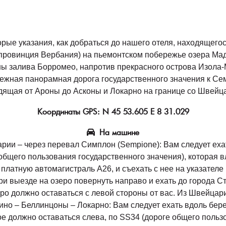
орые указания, как добраться до нашего отеля, находящегос
(провинция Вербания) на пьемонтском побережье озера Мад
ны залива Борромео, напротив прекрасного острова Изола-
ежная панорамная дорога государственного значения к Се
дящая от Ароны до Асконы и Локарно на границе со Швейца
Координаты GPS: N 45 53.605 E 8 31.029
На машине
рии – через перевал Симплон (Sempione): Вам следует еха
общего пользования государственного значения), которая 
 платную автомагистраль A26, и съехать с нее на указателе
При выезде на озеро повернуть направо и ехать до города Ст
ро должно оставаться с левой стороны от вас. Из Швейцар
но – Беллинцоны – Локарно: Вам следует ехать вдоль бере
ое должно оставаться слева, по SS34 (дороге общего польз