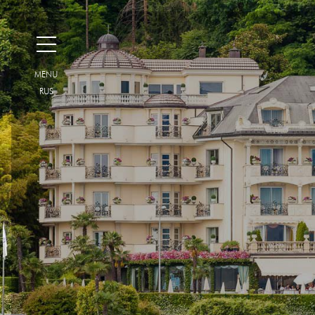
H
MENU
RUS