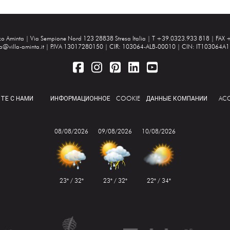
zzo Aminta |
Via Sempione Nord 123 28838 Stresa Italia
| T +39.0323.933 818 | FAX 
ta@villa-aminta.it
| P.IVA 13017280150 | CIR: 103064-ALB-00010 | CIN: IT103064
ТЕ С НАМИ
ИНФОРМАЦИОННОЕ
COOKIE
ДАННЫЕ КОМПАНИИ
ACC
08/08/2026
09/08/2026
10/08/2026
23° / 32°
23° / 32°
22° / 34°