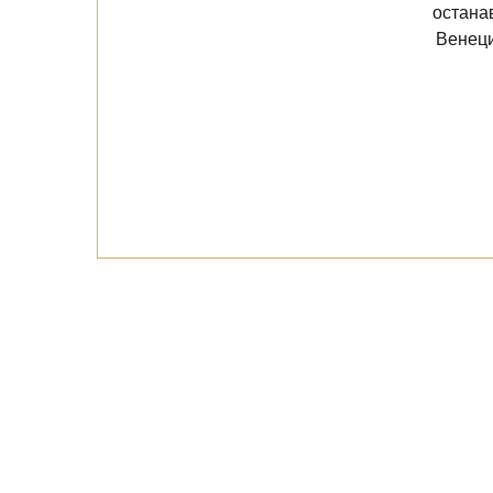
остана
Венеци