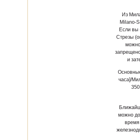
Из Мила
Milano-S
Если вы 
Стрезы (о
можно
запрещено)
и зат
Основные 
часа]/Мил
350
Ближайши
можно до
время 
железнодо