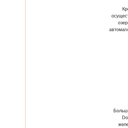
Кр
осущес
озер
автомаги
Больши
Do
желе