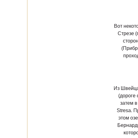
Вот некот
Стрезе 
сторо
(Прибр
прохо
Из Швейца
(дороге 
затем в
Stresa. 
этом озе
Бернарди
котор