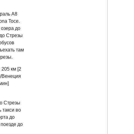
траль A8
ona Toce.
 озера до
 до Стрезы
обусов
ъехать там
трезы.
 205 км [2
н]/Венеция
мин]
до Стрезы
 такси во
орта до
 поезде до