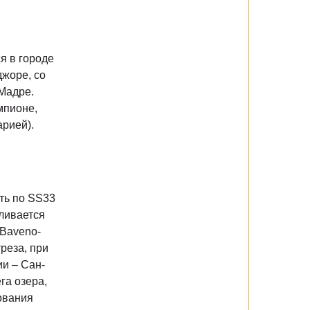
я в городе
жоре, со
Мадре.
мпионе,
рией).
ть по SS33
вливается
 Baveno-
реза, при
ии – Сан-
га озера,
ования