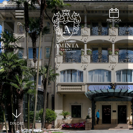
D
H
PRENOTA
ITA
|
EXPLORE