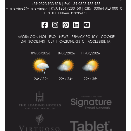
+39.0323.933 818 | FAX +39.0323.933 955
villa-aminta@villa-aminta.it
| P.IVA 13017280150 | CIR: 103064-ALB-00010 |
CIN: IT103064A1HN2P4XE3
LAVORA CON NOI
FAQ
NEWS
PRIVACY POLICY
COOKIE
DATI SOCIETARI
CERTIFICAZIONE GSTC
ACCESSIBILITÀ
09/08/2026
10/08/2026
11/08/2026
24° / 32°
22° / 34°
22° / 35°