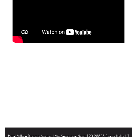
Hotel Villa e Palazzo Aminta |
Via Sempione Nord 123 28838 Stresa Italia
| T