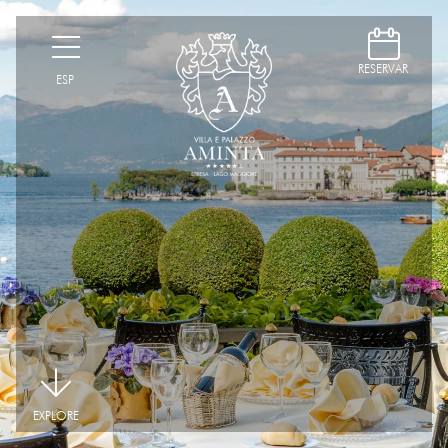
D
H
RESERVAR
ESP
|
EXPLORE