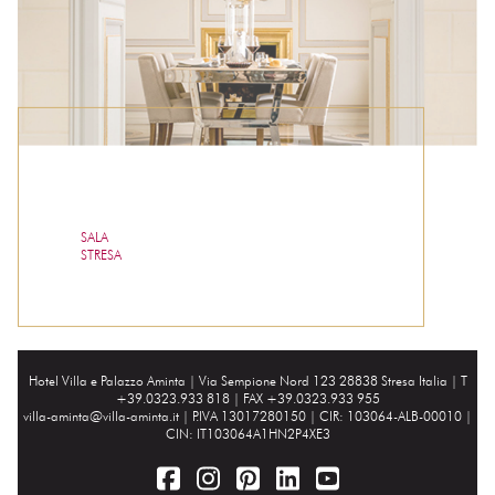
SALA
STRESA
Hotel Villa e Palazzo Aminta |
Via Sempione Nord 123 28838 Stresa Italia
| T
+39.0323.933 818 | FAX +39.0323.933 955
villa-aminta@villa-aminta.it
| P.IVA 13017280150 | CIR: 103064-ALB-00010 |
CIN: IT103064A1HN2P4XE3