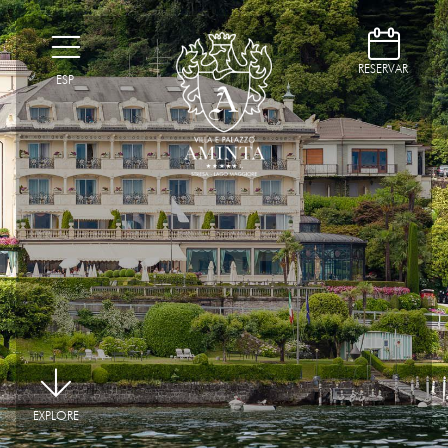
D
H
RESERVAR
ESP
|
EXPLORE