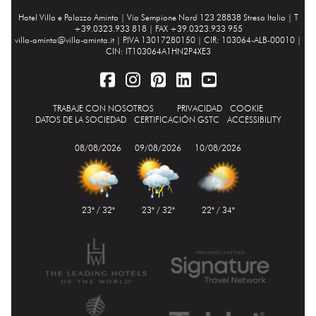
Hotel Villa e Palazzo Aminta |
Via Sempione Nord 123 28838 Stresa Italia
| T
+39.0323.933 818 | FAX +39.0323.933 955
villa-aminta@villa-aminta.it
| P.IVA 13017280150 | CIR: 103064-ALB-00010 |
CIN: IT103064A1HN2P4XE3
TRABAJE CON NOSOTROS
PRIVACIDAD
COOKIE
DATOS DE LA SOCIEDAD
CERTIFICACIÓN GSTC
ACCESSIBILITY
08/08/2026
09/08/2026
10/08/2026
23° / 32°
23° / 32°
22° / 34°